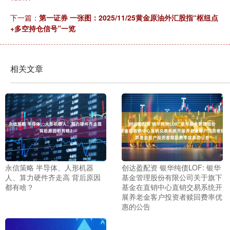
下一篇：
第一证券 一张图：2025/11/25黄金原油外汇股指“枢纽点
+多空持仓信号”一览
相关文章
永信策略 半导体、人形机器
创达盈配资 银华纯债LOF: 银华
人、算力硬件齐走高 背后原因
基金管理股份有限公司关于旗下
都有啥？
基金在直销中心直销交易系统开
展养老金客户投资者赎回费率优
惠的公告