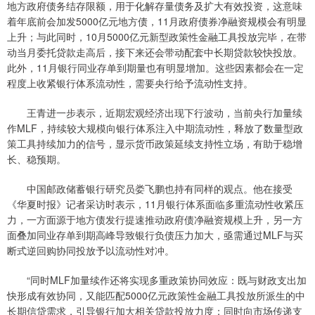
地方政府债务结存限额，用于化解存量债务及扩大有效投资，这意味
着年底前会加发5000亿元地方债，11月政府债券净融资规模会有明显
上升；与此同时，10月5000亿元新型政策性金融工具投放完毕，在带
动当月委托贷款走高后，接下来还会带动配套中长期贷款较快投放。
此外，11月银行同业存单到期量也有明显增加。这些因素都会在一定
程度上收紧银行体系流动性，需要央行给予流动性支持。
王青进一步表示，近期宏观经济出现下行波动，当前央行加量续
作MLF，持续较大规模向银行体系注入中期流动性，释放了数量型政
策工具持续加力的信号，显示货币政策延续支持性立场，有助于稳增
长、稳预期。
中国邮政储蓄银行研究员娄飞鹏也持有同样的观点。他在接受
《华夏时报》记者采访时表示，11月银行体系面临多重流动性收紧压
力，一方面源于地方债发行提速推动政府债净融资规模上升，另一方
面叠加同业存单到期高峰导致银行负债压力加大，亟需通过MLF与买
断式逆回购协同投放予以流动性对冲。
“同时MLF加量续作还将实现多重政策协同效应：既与财政支出加
快形成有效协同，又能匹配5000亿元政策性金融工具投放所派生的中
长期信贷需求，引导银行加大相关贷款投放力度；同时向市场传递支