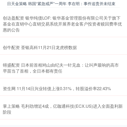
日天金策略 韩国“紧急戒严”一周年 李在明：事件追责并未结束
创达盈配资 银华纯债LOF: 银华基金管理股份有限公司关于旗下
基金在直销中心直销交易系统开展养老金客户投资者赎回费率优
惠的公告
创牛配资 荃银高科11月21日龙虎榜数据
镕盛配资 日本前首相鸠山由纪夫一针见血：让叫声最响的高市
早苗当了首相，全日本都有责任
资生网 11月14日兴业转债上涨0.31%，转股溢价率22.43%
掌上策略 毛利劲增近4成，亿咖通科技(ECX.US)进入全面盈利新
阶段