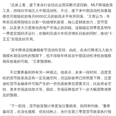
“总体上看，接下来央行会综合运用买断式逆回购、MLF两项政策
工具，持续向市场注入中期流动性。不过，接下来中期流动性加量规
模也可能较此前每月6000亿元的较高水平有所回落。”王青认为，年
终前后或将陆续出台新一轮稳增长政策，核心是财政加力，货币宽
松，以及更大力度推动房地产市场止跌回稳。这能稳定四季度及明年
一季度宏观经济运行，在顺利完成今年经济增长目标的同时，推动“十
五五”实现良好开局。
“其中降准还能兼顾春节流动性安排。由此，在央行降准注入较大
规模长期流动性的预期下，也不排除年终前后中期流动性净投放规模
相应收敛的可能。”王青预测称。
不过董希淼则持有另一种观点。他表示，未来一段时间，适度宽
松的货币政策虽还有一定实施空间，但边际效率已经明显下降。过度
放松货币金融条件可能产生的一些负面效果也需要关注，比如资金空
转、资本市场波动加大等。因此，市场应降低对下一步大幅度降准降
息的预期。
“下一阶段，货币政策预计将更加注重精准、协同和均衡。”董希
淼坦言，在淡化规模、优化结构上，央行在第三季度货币政策执行报