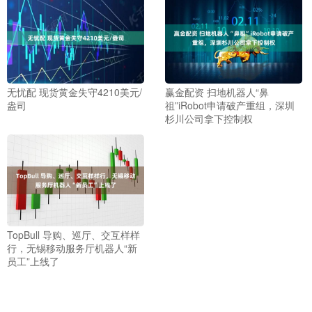
无忧配 现货黄金失守4210美元/
赢金配资 扫地机器人“鼻
盎司
祖”iRobot申请破产重组，深圳
杉川公司拿下控制权
TopBull 导购、巡厅、交互样样
行，无锡移动服务厅机器人“新
员工”上线了