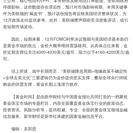
三公布，核心包括9月PPI、零售销售及耐用品订单数据。受前期政府
停摆影响，这些数据存在滞后性，预计对市场影响有限。本周关键事
件为美联储的“褐皮书”，预计该份报告将反映美国经济整体状况，为
12月政策走向提供参考。此外，美联储噤声期前官员密集讲话，或引
发短期市场波动。
因此，短期来看，12月FOMC利率决议预期与美国经济基本面仍
是黄金市场的焦点，金价大概率维持震荡格局。从具体点位来看，金
价近期支撑位关注4000-4030美元/盎司，阻力位于4160-4200美元/盎
司。
综上所述，就中长期而言，“美联储降息周期+地缘政策不确定性
+全球去美元化”三重逻辑仍为金价提供坚实支撑，叠加全球央行持续
购金的供需支撑，黄金长期上涨潜力犹存。
【黄金时间】是由新华财经与中国黄金报社共同打造的一档聚焦
黄金珠宝市场的专题栏目，内容全面覆盖黄金珠宝行业的政策动态、
投资资讯、风险分析等，提供权威、专业、全面的黄金珠宝领域金融
信息服务。新华财经是新华社承建的国家金融信息平台。
编辑：吴郑思