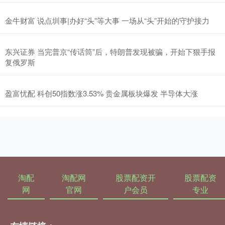
金牛财富 说点圳事|办好“头”等大事 一场从“头”开始的守护接力
东兴证券 当完普京“传话筒”后，特朗普发现被骗，开始下狠手报
复俄罗斯
盈富忧配 科创50指数涨3.53% 贵金属板块爆发 半导体大涨
淘配
淘配网
股票配资开
股票配资
网
官网
户会员
专业