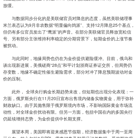
放缓。
与数据同步分化的是美联储官员对降息的态度，虽然美联储理事
米兰表态认为9月非农数据“明显偏向鸽派”、支持12月降息25个基点，
但仍有多位官员发出了“鹰派”的声音。在部分美联储官员释放宽松信
号、另有部分主张维持利率稳定的分期背景下，短期金价的上涨节奏
被扰动。
与此同时，地缘局势也仍在为金价提供避险缓冲。目前，俄乌和
谈出现新进展，美俄磋商“28点”和平计划浙商证券证交所，但局势仍
存变数，地缘不确定性催生避险需求，部分对冲了降息预期波动对金
价的压制。
此外， 全球央行购金长期趋势未改，但短期也出现分化表现：一
方面，俄罗斯央行在11月20日宣布出售境内储备实物黄金，用于弥补
财政缺口。由于其抛售限于俄罗斯境内市场，不影响国际黄金市场流
动性，对全球金价扰动有限。但另一方面，包括中国在内的多国央行
仍延续增持态势，为金价提供中长期支撑。
展望本周，美国即将迎来感恩节假期，经济数据集中于周一至周