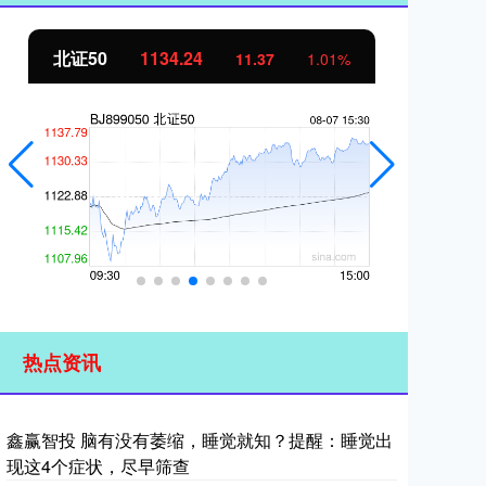
北证50
1134.24
创
11.37
1.01%
热点资讯
鑫赢智投 脑有没有萎缩，睡觉就知？提醒：睡觉出
现这4个症状，尽早筛查