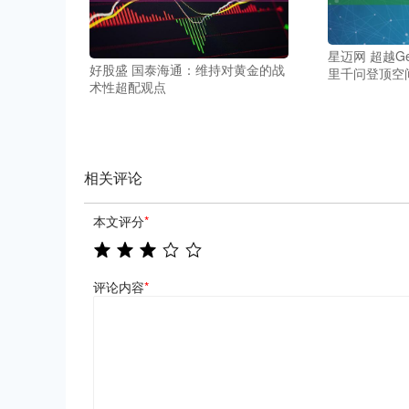
星迈网 超越Ge
好股盛 国泰海通：维持对黄金的战
里千问登顶空
术性超配观点
相关评论
本文评分
*
评论内容
*