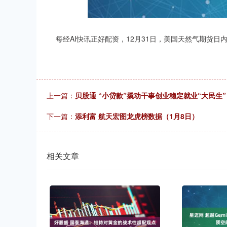
深证成指
14311.01
.68
1.02%
200.89
1
每经AI快讯正好配资，12月31日，美国天然气期货日内走
上一篇：
贝股通 “小贷款”撬动干事创业稳定就业“大民生”
下一篇：
添利富 航天宏图龙虎榜数据（1月8日）
相关文章