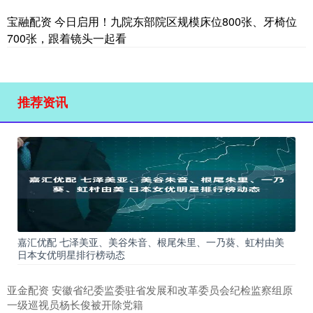
宝融配资 今日启用！九院东部院区规模床位800张、牙椅位
700张，跟着镜头一起看
推荐资讯
嘉汇优配 七泽美亚、美谷朱音、根尾朱里、一乃葵、虹村由美
日本女优明星排行榜动态
亚金配资 安徽省纪委监委驻省发展和改革委员会纪检监察组原
一级巡视员杨长俊被开除党籍