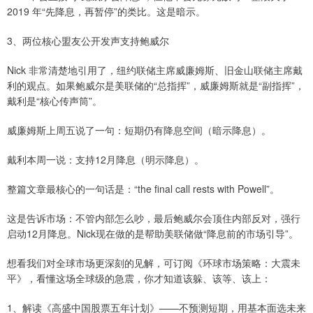
2019 年“先降息，再暂停”的类比。这是暗示。
3、两位核心盟友公开发声支持鲍威尔
Nick 非常清楚地引用了，纽约联储主席威廉姆斯、旧金山联储主席戴
利的观点。如果鲍威尔是美联储的“总指挥”，威廉姆斯就是“副指挥”，
戴利是“核心传声筒”。
威廉姆斯上周五说了一句：短期仍有降息空间（暗示降息）。
戴利本周一说：支持12月降息（明示降息）。
整篇文章最核心的一句话是：“the final call rests with Powell”。
这是告诉市场：不管内部怎么吵，最后鲍威尔会顶住内部反对，强行
启动12月降息。Nick现在做的是帮助美联储做“降息前的市场引导”。
想看我们对全球市场更深刻的见解，可订阅《环球市场策略：大震未
平》，看懂这场全球级的急震，你才知道该躲、该等、该上：
1、解读《高盛中国股票五年计划》——不预测短期，用基本面选未来