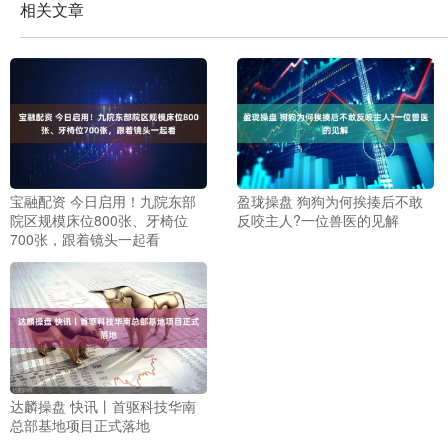
相关文章
宝融配资 今日启用！九院东部
盈珑操盘 狗狗为何挨揍后不敢
院区规模床位800张、牙椅位
反咬主人?一位兽医的见解
700张，跟着镜头一起看
达麟操盘 快讯丨首驱科技华南
总部基地项目正式落地