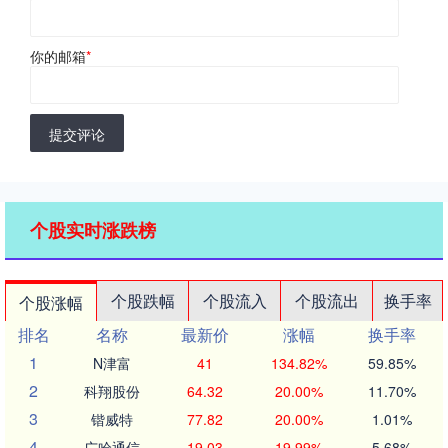
你的邮箱
*
提交评论
个股实时涨跌榜
个股跌幅
个股流入
个股流出
换手率
个股涨幅
排名
名称
最新价
涨幅
换手率
1
N津富
41
134.82%
59.85%
2
科翔股份
64.32
20.00%
11.70%
3
锴威特
77.82
20.00%
1.01%
4
广哈通信
19.03
19.99%
5.68%