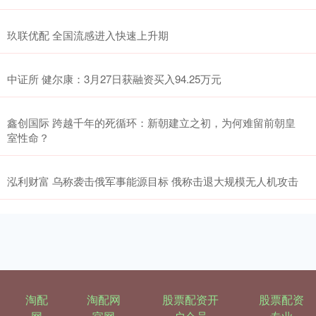
玖联优配 全国流感进入快速上升期
中证所 健尔康：3月27日获融资买入94.25万元
鑫创国际 跨越千年的死循环：新朝建立之初，为何难留前朝皇
室性命？
泓利财富 乌称袭击俄军事能源目标 俄称击退大规模无人机攻击
淘配
淘配网
股票配资开
股票配资