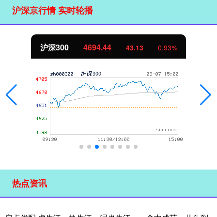
沪深京行情 实时轮播
.44
北证50
1134.
43.13
0.93%
热点资讯