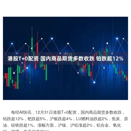
每经AI快讯，12月31日港股T+0配资，国内商品期货多数收跌，
铂跌超12%，钯跌超5%，沪银跌超4%，LU燃料油跌超2%，焦炭、原
油、硅铁跌超1%。涨幅方面，沪镍、沪铝涨超2%，铝合金、氧化