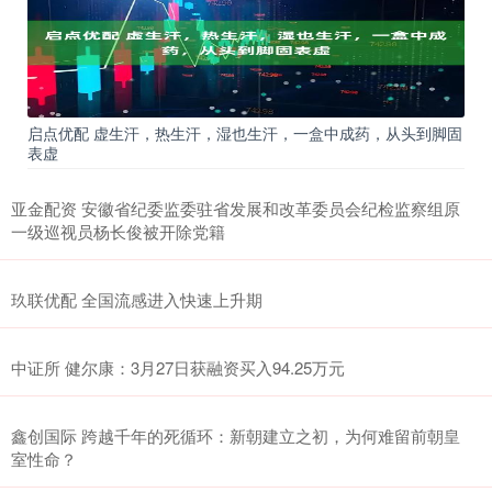
启点优配 虚生汗，热生汗，湿也生汗，一盒中成药，从头到脚固
表虚
亚金配资 安徽省纪委监委驻省发展和改革委员会纪检监察组原
一级巡视员杨长俊被开除党籍
玖联优配 全国流感进入快速上升期
中证所 健尔康：3月27日获融资买入94.25万元
鑫创国际 跨越千年的死循环：新朝建立之初，为何难留前朝皇
室性命？