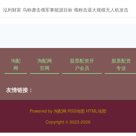
泓利财富 乌称袭击俄军事能源目标 俄称击退大规模无人机攻击
淘配
淘配网
股票配资开
股票配资
网
官网
户会员
专业
友情链接：
Powered by
淘配网
RSS地图
HTML地图
Copyright
© 2023-2026