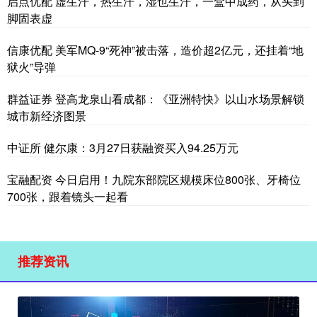
启点优配 虚生汗，热生汗，湿也生汗，一盒中成药，从头到
脚固表虚
信康优配 美军MQ-9“死神”被击落，造价超2亿元，还挂着“地
狱火”导弹
群益证券 登高龙泉山看成都：《亚洲特快》以山水场景解锁
城市新经济图景
中证所 健尔康：3月27日获融资买入94.25万元
宝融配资 今日启用！九院东部院区规模床位800张、牙椅位
700张，跟着镜头一起看
推荐资讯