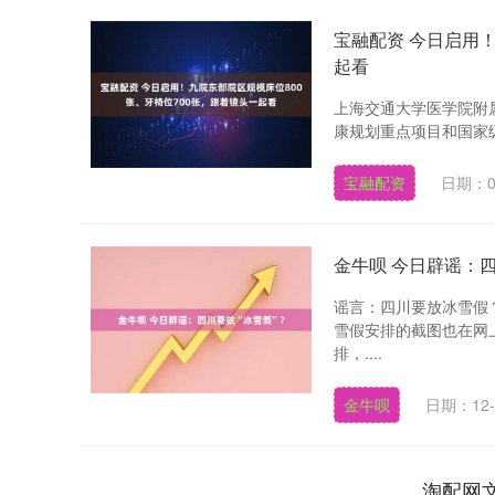
宝融配资 今日启用！
起看
上海交通大学医学院附
康规划重点项目和国家级
宝融配资
日期：0
金牛呗 今日辟谣：四
谣言：四川要放冰雪假
雪假安排的截图也在网
排，....
金牛呗
日期：12-
淘配网