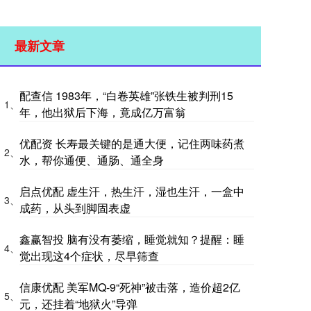
最新文章
配查信 1983年，“白卷英雄”张铁生被判刑15
1、
年，他出狱后下海，竟成亿万富翁
优配资 长寿最关键的是通大便，记住两味药煮
2、
水，帮你通便、通肠、通全身
启点优配 虚生汗，热生汗，湿也生汗，一盒中
3、
成药，从头到脚固表虚
鑫赢智投 脑有没有萎缩，睡觉就知？提醒：睡
4、
觉出现这4个症状，尽早筛查
信康优配 美军MQ-9“死神”被击落，造价超2亿
5、
元，还挂着“地狱火”导弹