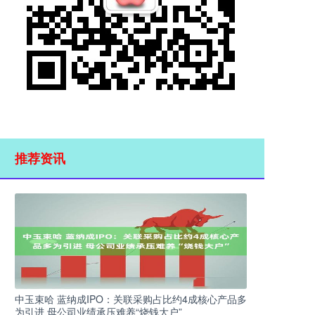
推荐资讯
中玉束哈 蓝纳成IPO：关联采购占比约4成核心产品多
为引进 母公司业绩承压难养“烧钱大户”