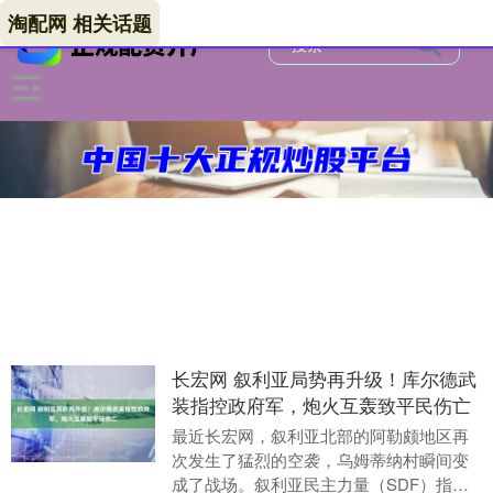
淘配网 相关话题
长宏网 叙利亚局势再升级！库尔德武
装指控政府军，炮火互轰致平民伤亡
最近长宏网，叙利亚北部的阿勒颇地区再
次发生了猛烈的空袭，乌姆蒂纳村瞬间变
成了战场。叙利亚民主力量（SDF）指挥