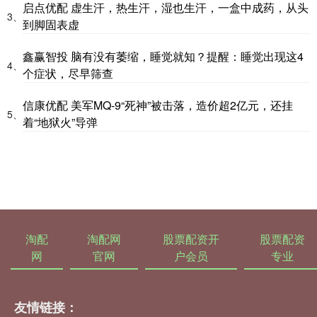
启点优配 虚生汗，热生汗，湿也生汗，一盒中成药，从头
3、
到脚固表虚
鑫赢智投 脑有没有萎缩，睡觉就知？提醒：睡觉出现这4
4、
个症状，尽早筛查
信康优配 美军MQ-9“死神”被击落，造价超2亿元，还挂
5、
着“地狱火”导弹
淘配
淘配网
股票配资开
股票配资
网
官网
户会员
专业
友情链接：