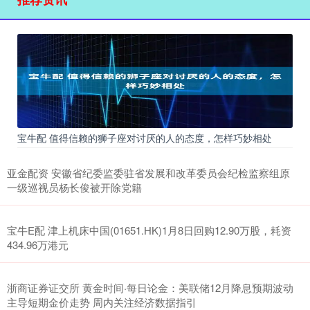
宝牛配 值得信赖的狮子座对讨厌的人的态度，怎样巧妙相处
亚金配资 安徽省纪委监委驻省发展和改革委员会纪检监察组原
一级巡视员杨长俊被开除党籍
宝牛E配 津上机床中国(01651.HK)1月8日回购12.90万股，耗资
434.96万港元
浙商证券证交所 黄金时间·每日论金：美联储12月降息预期波动
主导短期金价走势 周内关注经济数据指引