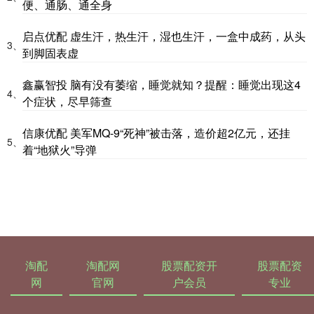
便、通肠、通全身
启点优配 虚生汗，热生汗，湿也生汗，一盒中成药，从头
3、
到脚固表虚
鑫赢智投 脑有没有萎缩，睡觉就知？提醒：睡觉出现这4
4、
个症状，尽早筛查
信康优配 美军MQ-9“死神”被击落，造价超2亿元，还挂
5、
着“地狱火”导弹
淘配
淘配网
股票配资开
股票配资
网
官网
户会员
专业