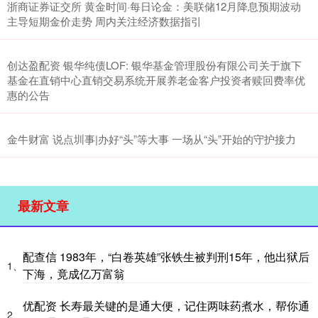
浙商证券证交所 黄金时间·每日论金：美联储12月降息预期波动
主导短期金价走势 周内关注经济数据指引
创达盈配资 银华纯债LOF: 银华基金管理股份有限公司关于旗下
基金在直销中心直销交易系统开展养老金客户投资者赎回费率优
惠的公告
金牛财富 说点圳事|办好“头”等大事 一场从“头”开始的守护接力
最新文章
配查信 1983年，“白卷英雄”张铁生被判刑15年，他出狱后
1、
下海，竟成亿万富翁
优配资 长寿最关键的是通大便，记住两味药煮水，帮你通
2、