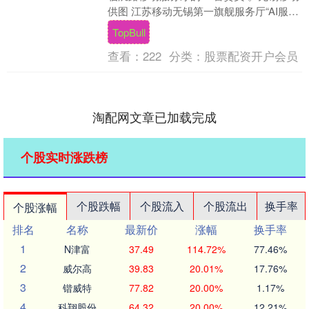
供图 江苏移动无锡第一旗舰服务厅“AI服务
官”与市民互动。....
TopBull
查看：
222
分类：
股票配资开户会员
淘配网文章已加载完成
个股实时涨跌榜
个股跌幅
个股流入
个股流出
换手率
个股涨幅
排名
名称
最新价
涨幅
换手率
1
N津富
37.49
114.72%
77.46%
2
威尔高
39.83
20.01%
17.76%
3
锴威特
77.82
20.00%
1.17%
4
科翔股份
64.32
20.00%
12.21%