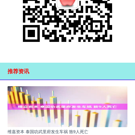
推荐资讯
维嘉资本 泰国叻武里府发生车祸 致9人死亡