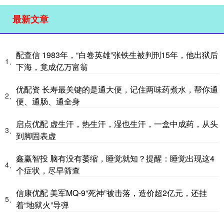
最新文章
配查信 1983年，“白卷英雄”张铁生被判刑15年，他出狱后
1、
下海，竟成亿万富翁
优配资 长寿最关键的是通大便，记住两味药煮水，帮你通
2、
便、通肠、通全身
启点优配 虚生汗，热生汗，湿也生汗，一盒中成药，从头
3、
到脚固表虚
鑫赢智投 脑有没有萎缩，睡觉就知？提醒：睡觉出现这4
4、
个症状，尽早筛查
信康优配 美军MQ-9“死神”被击落，造价超2亿元，还挂
5、
着“地狱火”导弹