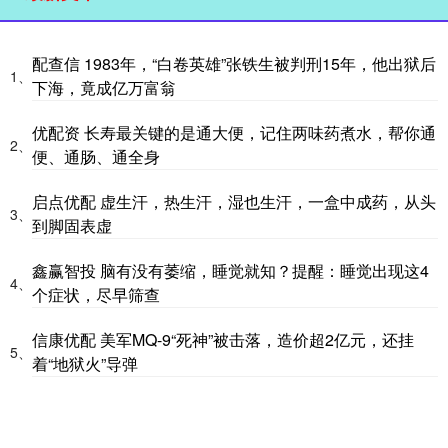
配查信 1983年，“白卷英雄”张铁生被判刑15年，他出狱后
1、
下海，竟成亿万富翁
优配资 长寿最关键的是通大便，记住两味药煮水，帮你通
2、
便、通肠、通全身
启点优配 虚生汗，热生汗，湿也生汗，一盒中成药，从头
3、
到脚固表虚
鑫赢智投 脑有没有萎缩，睡觉就知？提醒：睡觉出现这4
4、
个症状，尽早筛查
信康优配 美军MQ-9“死神”被击落，造价超2亿元，还挂
5、
着“地狱火”导弹