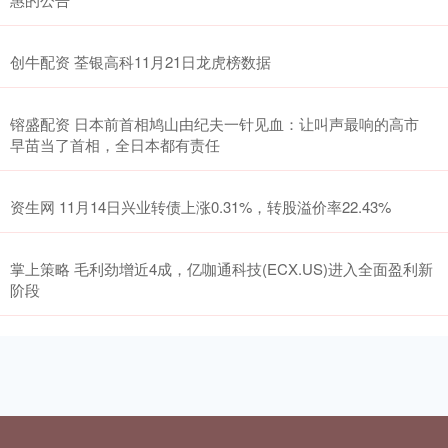
创牛配资 荃银高科11月21日龙虎榜数据
镕盛配资 日本前首相鸠山由纪夫一针见血：让叫声最响的高市
早苗当了首相，全日本都有责任
资生网 11月14日兴业转债上涨0.31%，转股溢价率22.43%
掌上策略 毛利劲增近4成，亿咖通科技(ECX.US)进入全面盈利新
阶段