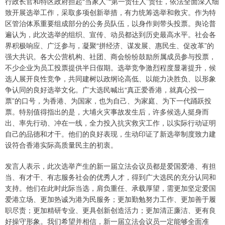
行政长官和特区政府担起“当家人”“第一责任人”责任，依法全面深入细
致开展选举工作，采取多项创新举措，有力统筹选举和救灾。作为特
区管治体系重要组成部分的公务员队伍，以身作则带头投票。舆论普
遍认为，此次选举的组织、宣传、动员都达到历史最高水平。社会各
界积极响应、广泛参与，凝聚“拼经济、谋发展、惠民生、促改革”的
强大共识。各大公营机构、社团、商会纷纷鼓励所属成员参与投票，
不少企业为员工投票提供半日假期。选举竞争激烈程度显著提升，候
选人展开良性竞争，共同建树以政纲论高低、以能力决胜负、以形象
争认同的良好选举文化。广大选民喊出“真正爱香港，就真心投一
票”的口号，为香港、为国家，也为自己、为家庭、为下一代踊跃投
票。特别值得指出的是，大埔火灾事故发生后，许多候选人挺身而
出、率先行动、冲在一线，全力投入抗灾救灾工作，以实际行动证明
自己的品德和才干。他们的良好表现，生动印证了新选举制度致力建
设符合香港实际高质量民主的初衷。
发言人表示，此次选举产生的新一届立法会议员都是爱国爱港、有担
当、有才干、有志服务社会的优秀人才，得到广大选民的充分认同和
支持。他们在此时此际当选，肩负重任、承载厚望，需更加坚定爱国
爱港立场、更加热诚为港为民服务；更加勤勉努力工作、更加善于履
职尽责；更加精研专业、更具创新创造活力；更加清正廉洁、更有良
好操守形象。我们希望并相信，新一届立法会议员一定能够全面准