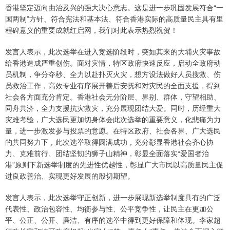
香港坚定迈向由治及兴的强大决心意志。这是进一步巩固发展符合“一
国两制”方针、符合宪法和基本法、符合香港实际的高质量民主具有里
程碑意义的重要成就红启网，我们对此表示热烈祝贺！
发言人表示，此次选举在进入竞选阶段时，突如其来的大埔火灾事故
给香港造成严重创伤。面对灾情，特区政府快速反应，启动全政府动
员机制，争分夺秒、全力以赴扑灭火灾，想方设法做好人员搜救、伤
员救治工作，高效专业有序展开善后安抚和对灾民的全面支援，得到
社会各方面充分肯定。香港社会无分阶层、界别、群体，守望相助、
同舟共济，全力支援抗灾救灾，充分展现团结大爱。同时，历经重大
灾难考验，广大选民更加切身体会此次选举的重要意义，化悲痛为力
量，进一步激发参与投票的意愿。在特区政府、社会各界、广大选民
的共同努力下，此次选举取得圆满成功，充分彰显香港社会齐心协
力、克难前行、团结坚韧的狮子山精神，彰显全面落实“爱国者治
港”原则下新选举制度的先进性优越性，彰显广大市民以高质量民主促
进良政善治、实现更好发展的殷切期望。
发言人表示，此次选举守正创新，进一步展现新选举制度具有的广泛
代表性、政治包容性、均衡参与性、公平竞争性，让民主在更加公
平、公正、公开、廉洁、有序的选举中得到更好保障和体现。李家超