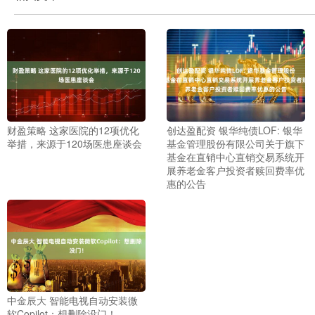
财盈策略 这家医院的12项优化
创达盈配资 银华纯债LOF: 银华
举措，来源于120场医患座谈会
基金管理股份有限公司关于旗下
基金在直销中心直销交易系统开
展养老金客户投资者赎回费率优
惠的公告
中金辰大 智能电视自动安装微
软Copilot：想删除没门！