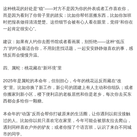
这种桃花的好处是“稳”——对方不是因为你的外表或者工作喜欢你，
而是因为看到了你骨子里的踏实：比如你帮邻居搬东西，比如你加班
时把报表做得清清楚楚。这些细节会被有心人看在眼里，觉得“和你在
一起肯定很安心”。
建议：如果有人约你去图书馆或者看画展，别拒绝——这种“低压
力”的约会最适合你，不用刻意找话题，一起安安静静做喜欢的事，感
情反而会慢慢升温。
四、属蛇：桃花藏在“新环境”里
2025年是属蛇的本命年，但别担心，今年的桃花运反而藏在“改
变”里。比如你换了新工作，新公司的团建上有人主动和你组队；或者
你搬家到新小区，楼下便利店的老板居然和你是老乡，每次你去买东
西都会多给你一颗糖。
本命年的“动荡”反而会帮你打破原来的生活圈，让你遇到以前没接触
过的人。比如你以前只喜欢宅在家里，今年可能会被朋友拉去爬山，
遇到同样喜欢户外的驴友；或者你报了个语言班，认识了来自不同城
市的同学。