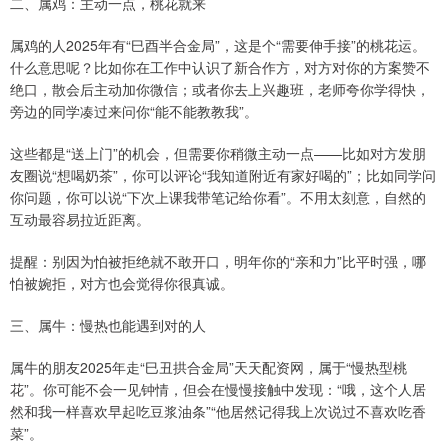
二、属鸡：主动一点，桃花就来
属鸡的人2025年有“巳酉半合金局”，这是个“需要伸手接”的桃花运。
什么意思呢？比如你在工作中认识了新合作方，对方对你的方案赞不
绝口，散会后主动加你微信；或者你去上兴趣班，老师夸你学得快，
旁边的同学凑过来问你“能不能教教我”。
这些都是“送上门”的机会，但需要你稍微主动一点——比如对方发朋
友圈说“想喝奶茶”，你可以评论“我知道附近有家好喝的”；比如同学问
你问题，你可以说“下次上课我带笔记给你看”。不用太刻意，自然的
互动最容易拉近距离。
提醒：别因为怕被拒绝就不敢开口，明年你的“亲和力”比平时强，哪
怕被婉拒，对方也会觉得你很真诚。
三、属牛：慢热也能遇到对的人
属牛的朋友2025年走“巳丑拱合金局”天天配资网，属于“慢热型桃
花”。你可能不会一见钟情，但会在慢慢接触中发现：“哦，这个人居
然和我一样喜欢早起吃豆浆油条”“他居然记得我上次说过不喜欢吃香
菜”。