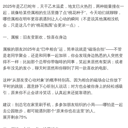
2025年是乙巳蛇年，天干乙木温柔，地支巳火热烈，两种能量撞在一
起，就像给某些属相的生活里撒了点“桃花种子”。今天咱们就聊聊，
哪些属相在明年更容易遇到让人心动的瞬间（不是说其他属相没机
会，只是这几个的“桃花氛围”会更浓一点）。
一、属猴：旧友变新欢，惊喜在身边
属猴的朋友2025年走“巳申相合”运，简单说就是“磁场合拍”——不管
是老同学聚会，还是和同事一起加班，你会发现身边熟悉的人突然变
得不一样：比如那个总帮你带咖啡的同事，笑起来居然有梨涡；或者
多年没见的发小，聊天时居然和你聊到了同一款喜欢的电影。
这种“从朋友变心动对象”的概率特别高。因为相合的磁场会让你放下
平时的跳脱，愿意静下心听别人说话；对方也会被你身上的轻松感吸
引，原来你不止会讲冷笑话，认真起来还挺靠谱的。
建议：别总宅在家里刷手机，多参加朋友组织的小局——哪怕是一起
去公园散步，都可能遇到那个“原来你也在这里”的人。
展开剩余75%