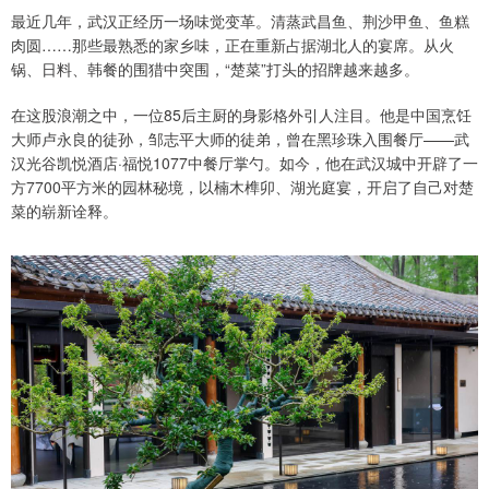
最近几年，武汉正经历一场味觉变革。清蒸武昌鱼、荆沙甲鱼、鱼糕
肉圆……那些最熟悉的家乡味，正在重新占据湖北人的宴席。从火
锅、日料、韩餐的围猎中突围，“楚菜”打头的招牌越来越多。
在这股浪潮之中，一位85后主厨的身影格外引人注目。他是中国烹饪
大师卢永良的徒孙，邹志平大师的徒弟，曾在黑珍珠入围餐厅——武
汉光谷凯悦酒店·福悦1077中餐厅掌勺。如今，他在武汉城中开辟了一
方7700平方米的园林秘境，以楠木榫卯、湖光庭宴，开启了自己对楚
菜的崭新诠释。