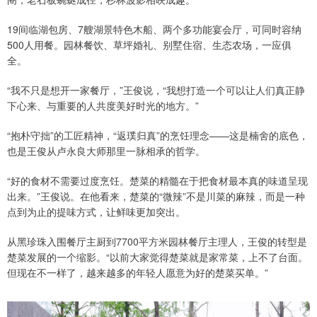
19间临湖包房、7艘湖景特色木船、两个多功能宴会厅，可同时容纳
500人用餐。园林餐饮、草坪婚礼、别墅住宿、生态农场，一应俱
全。
“我不只是想开一家餐厅，”王俊说，“我想打造一个可以让人们真正静
下心来、与重要的人共度美好时光的地方。”
“抱朴守拙”的工匠精神，“返璞归真”的烹饪理念——这是楠舍的底色，
也是王俊从卢永良大师那里一脉相承的哲学。
“好的食材不需要过度烹饪。楚菜的精髓在于把食材最本真的味道呈现
出来。”王俊说。在他看来，楚菜的“微辣”不是川菜的麻辣，而是一种
点到为止的提味方式，让鲜味更加突出。
从黑珍珠入围餐厅主厨到7700平方米园林餐厅主理人，王俊的转型是
楚菜发展的一个缩影。“以前大家觉得楚菜就是家常菜，上不了台面。
但现在不一样了，越来越多的年轻人愿意为好的楚菜买单。”