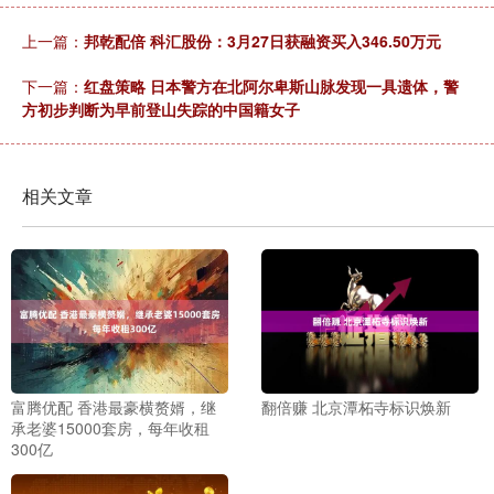
上一篇：
邦乾配倍 科汇股份：3月27日获融资买入346.50万元
下一篇：
红盘策略 日本警方在北阿尔卑斯山脉发现一具遗体，警
方初步判断为早前登山失踪的中国籍女子
相关文章
富腾优配 香港最豪横赘婿，继
翻倍赚 北京潭柘寺标识焕新
承老婆15000套房，每年收租
300亿