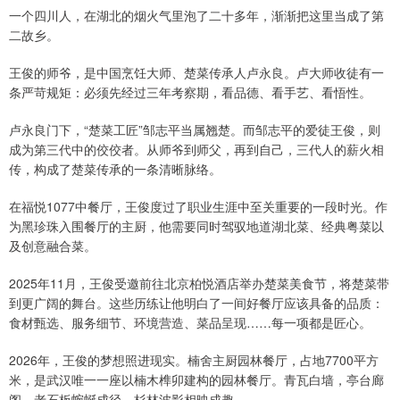
一个四川人，在湖北的烟火气里泡了二十多年，渐渐把这里当成了第
二故乡。
王俊的师爷，是中国烹饪大师、楚菜传承人卢永良。卢大师收徒有一
条严苛规矩：必须先经过三年考察期，看品德、看手艺、看悟性。
卢永良门下，“楚菜工匠”邹志平当属翘楚。而邹志平的爱徒王俊，则
成为第三代中的佼佼者。从师爷到师父，再到自己，三代人的薪火相
传，构成了楚菜传承的一条清晰脉络。
在福悦1077中餐厅，王俊度过了职业生涯中至关重要的一段时光。作
为黑珍珠入围餐厅的主厨，他需要同时驾驭地道湖北菜、经典粤菜以
及创意融合菜。
2025年11月，王俊受邀前往北京柏悦酒店举办楚菜美食节，将楚菜带
到更广阔的舞台。这些历练让他明白了一间好餐厅应该具备的品质：
食材甄选、服务细节、环境营造、菜品呈现……每一项都是匠心。
2026年，王俊的梦想照进现实。楠舍主厨园林餐厅，占地7700平方
米，是武汉唯一一座以楠木榫卯建构的园林餐厅。青瓦白墙，亭台廊
阁，老石板蜿蜒成径，杉林波影相映成趣。