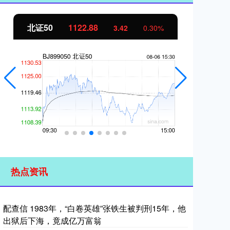
北证50
1122.88
创
3.42
0.30%
热点资讯
配查信 1983年，“白卷英雄”张铁生被判刑15年，他
出狱后下海，竟成亿万富翁