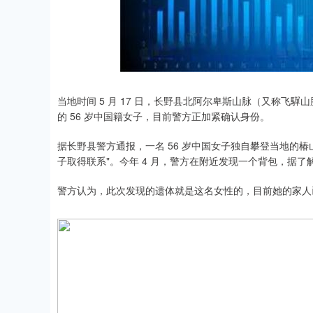
深证成指
14110.12
.92
0.57%
-34.08
-0
当地时间 5 月 17 日，长野县北阿尔卑斯山脉（又称飞
的 56 岁中国籍女子，目前警方正加紧确认身份。
据长野县警方通报，一名 56 岁中国女子独自攀登当地的
子取得联系"。今年 4 月，警方在附近发现一个背包，据了
警方认为，此次发现的遗体就是这名女性的，目前她的家人