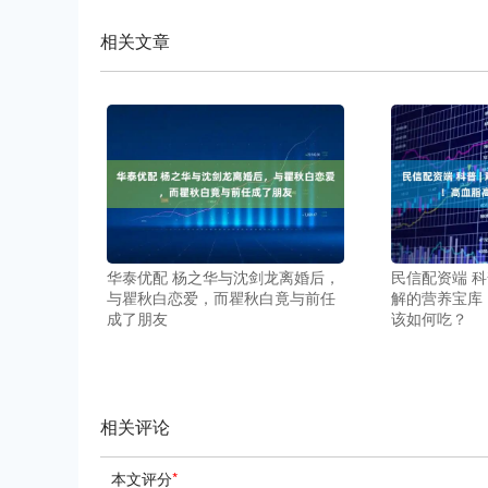
相关文章
华泰优配 杨之华与沈剑龙离婚后，
民信配资端 科
与瞿秋白恋爱，而瞿秋白竟与前任
解的营养宝库
成了朋友
该如何吃？
相关评论
本文评分
*