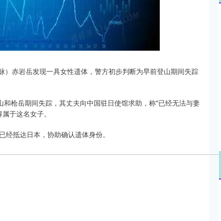
沪深300
4651.31
.24%
-6.85
-0.15%
驒山脉）赤岩岳发现一具女性遗体，警方初步判断为早前登山期间失踪
椿山和枪岳期间失踪，其丈夫向中国驻日使馆求助，称"已经无法与妻
解属于这名女子。
已经抵达日本，协助确认遗体身份。