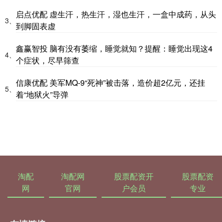
启点优配 虚生汗，热生汗，湿也生汗，一盒中成药，从头
3、
到脚固表虚
鑫赢智投 脑有没有萎缩，睡觉就知？提醒：睡觉出现这4
4、
个症状，尽早筛查
信康优配 美军MQ-9“死神”被击落，造价超2亿元，还挂
5、
着“地狱火”导弹
淘配
淘配网
股票配资开
股票配资
网
官网
户会员
专业