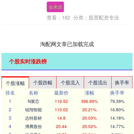
量的收纳空间，成为很多人装修餐厅的必
金来源
备。这时候也许你....
查看：
182
分类：
股票配资专业
淘配网文章已加载完成
个股实时涨跌榜
个股跌幅
个股流入
个股流出
换手率
个股涨幅
排名
名称
最新价
涨幅
换手率
1
N展芯
116.52
396.89%
79.39%
2
锐翔智能
110.02
20.21%
16.80%
3
志特新材
14.8
20.03%
14.18%
4
博腾股份
20.44
20.02%
14.77%