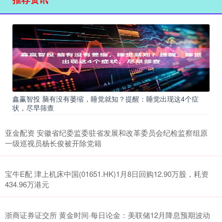
鑫赢智投 脑有没有萎缩，睡觉就知？提醒：睡觉出现这4个症
状，尽早筛查
亚金配资 安徽省纪委监委驻省发展和改革委员会纪检监察组原
一级巡视员杨长俊被开除党籍
宝牛E配 津上机床中国(01651.HK)1月8日回购12.90万股，耗资
434.96万港元
浙商证券证交所 黄金时间·每日论金：美联储12月降息预期波动