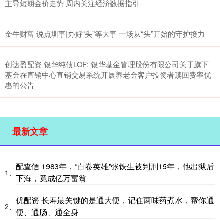
主导短期金价走势 周内关注经济数据指引
金牛财富 说点圳事|办好“头”等大事 一场从“头”开始的守护接力
创达盈配资 银华纯债LOF: 银华基金管理股份有限公司关于旗下
基金在直销中心直销交易系统开展养老金客户投资者赎回费率优
惠的公告
最新文章
配查信 1983年，“白卷英雄”张铁生被判刑15年，他出狱后
1、
下海，竟成亿万富翁
优配资 长寿最关键的是通大便，记住两味药煮水，帮你通
2、
便、通肠、通全身